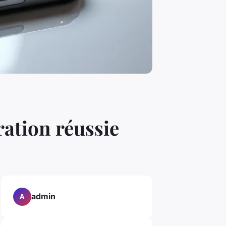
ration réussie
admin
A