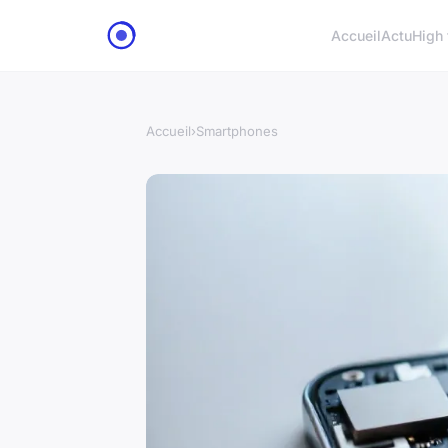
Accueil
Actu
High 
Accueil
›
Smartphones